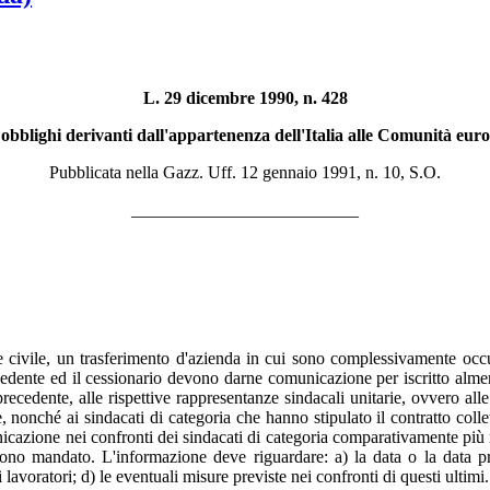
L. 29 dicembre 1990, n. 428
obblighi derivanti dall'appartenenza dell'Italia alle Comunità euro
Pubblicata nella Gazz. Uff. 12 gennaio 1991, n. 10, S.O.
__________________________
ce civile, un trasferimento d'azienda in cui sono complessivamente occup
cedente ed il cessionario devono darne comunicazione per iscritto almen
precedente, alle rispettive rappresentanze sindacali unitarie, ovvero all
, nonché ai sindacati di categoria che hanno stipulato il contratto colle
icazione nei confronti dei sindacati di categoria comparativamente più r
scono mandato. L'informazione deve riguardare: a) la data o la data p
lavoratori; d) le eventuali misure previste nei confronti di questi ultimi.