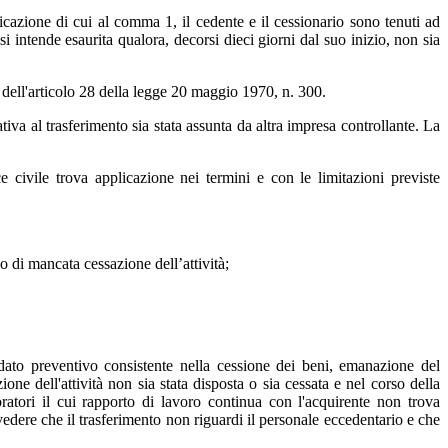
nicazione di cui al comma 1, il cedente e il cessionario sono tenuti ad
i intende esaurita qualora, decorsi dieci giorni dal suo inizio, non sia
i dell'articolo 28 della legge 20 maggio 1970, n. 300.
iva al trasferimento sia stata assunta da altra impresa controllante. La
 civile trova applicazione nei termini e con le limitazioni previste
 o di mancata cessazione dell’attività;
rdato preventivo consistente nella cessione dei beni, emanazione del
ne dell'attività non sia stata disposta o sia cessata e nel corso della
atori il cui rapporto di lavoro continua con l'acquirente non trova
evedere che il trasferimento non riguardi il personale eccedentario e che