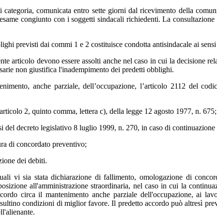
 di categoria, comunicata entro sette giorni dal ricevimento della comu
n esame congiunto con i soggetti sindacali richiedenti. La consultazione s
blighi previsti dai commi 1 e 2 costituisce condotta antisindacale ai sens
te articolo devono essere assolti anche nel caso in cui la decisione relat
arie non giustifica l'inadempimento dei predetti obblighi.
enimento, anche parziale, dell’occupazione, l’articolo 2112 del codice
ell’articolo 2, quinto comma, lettera c), della legge 12 agosto 1977, n. 675;
nsi del decreto legislativo 8 luglio 1999, n. 270, in caso di continuazione
dura di concordato preventivo;
zione dei debiti.
quali vi sia stata dichiarazione di fallimento, omologazione di conco
izione all'amministrazione straordinaria, nel caso in cui la continuazio
cordo circa il mantenimento anche parziale dell'occupazione, ai lavor
isultino condizioni di miglior favore. Il predetto accordo può altresì pr
ll'alienante.