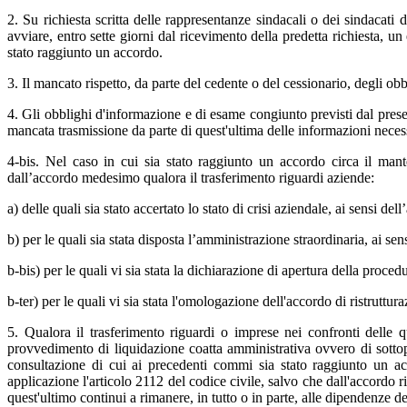
2. Su richiesta scritta delle rappresentanze sindacali o dei sindacati
avviare, entro sette giorni dal ricevimento della predetta richiesta, u
stato raggiunto un accordo.
3. Il mancato rispetto, da parte del cedente o del cessionario, degli ob
4. Gli obblighi d'informazione e di esame congiunto previsti dal presen
mancata trasmissione da parte di quest'ultima delle informazioni necess
4-bis. Nel caso in cui sia stato raggiunto un accordo circa il mant
dall’accordo medesimo qualora il trasferimento riguardi aziende:
a) delle quali sia stato accertato lo stato di crisi aziendale, ai sensi d
b) per le quali sia stata disposta l’amministrazione straordinaria, ai se
b-bis) per le quali vi sia stata la dichiarazione di apertura della proce
b-ter) per le quali vi sia stata l'omologazione dell'accordo di ristruttura
5. Qualora il trasferimento riguardi o imprese nei confronti delle 
provvedimento di liquidazione coatta amministrativa ovvero di sottopos
consultazione di cui ai precedenti commi sia stato raggiunto un ac
applicazione l'articolo 2112 del codice civile, salvo che dall'accordo r
quest'ultimo continui a rimanere, in tutto o in parte, alle dipendenze de