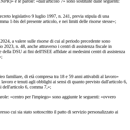
NPR)» e le parole: «dall'articolo 7» sono sostituite dalle seguenti:
decreto legislativo 9 luglio 1997, n. 241, previa stipula di una
 1-bis del presente articolo, e nei limiti delle risorse stesse»;
2024, a valere sulle risorse di cui al periodo precedente sono
2023, n. 48, anche attraverso i centri di assistenza fiscale in
e della DSU ai fini dell'ISEE affidate ai medesimi centri di assistenza
»;
o familiare, di età compresa tra 18 e 59 anni attivabili al lavoro»
lavoro e tenuti agli obblighi ai sensi di quanto previsto dall'articolo 6,
si dell'articolo 6, comma 7,»;
arole: «centro per l'impiego» sono aggiunte le seguenti: «ovvero
esso cui sia stato sottoscritto il patto di servizio personalizzato ai