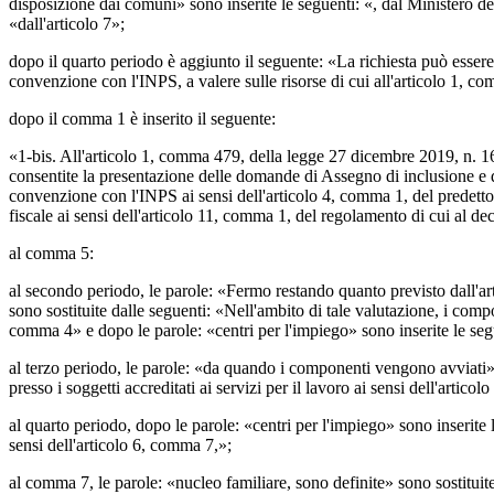
disposizione dai comuni» sono inserite le seguenti: «, dal Ministero de
«dall'articolo 7»;
dopo il quarto periodo è aggiunto il seguente: «La richiesta può essere p
convenzione con l'INPS, a valere sulle risorse di cui all'articolo 1, c
dopo il comma 1 è inserito il seguente:
«1-bis. All'articolo 1, comma 479, della legge 27 dicembre 2019, n. 160
consentite la presentazione delle domande di Assegno di inclusione e di
convenzione con l'INPS ai sensi dell'articolo 4, comma 1, del predetto d
fiscale ai sensi dell'articolo 11, comma 1, del regolamento di cui al d
al comma 5:
al secondo periodo, le parole: «Fermo restando quanto previsto dall'art
sono sostituite dalle seguenti: «Nell'ambito di tale valutazione, i compo
comma 4» e dopo le parole: «centri per l'impiego» sono inserite le segue
al terzo periodo, le parole: «da quando i componenti vengono avviati» 
presso i soggetti accreditati ai servizi per il lavoro ai sensi dell'artico
al quarto periodo, dopo le parole: «centri per l'impiego» sono inserite le
sensi dell'articolo 6, comma 7,»;
al comma 7, le parole: «nucleo familiare, sono definite» sono sostituite