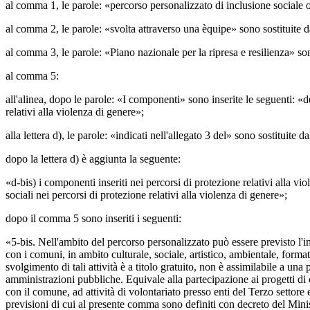
al comma 1, le parole: «percorso personalizzato di inclusione sociale o
al comma 2, le parole: «svolta attraverso una èquipe» sono sostituite d
al comma 3, le parole: «Piano nazionale per la ripresa e resilienza» son
al comma 5:
all'alinea, dopo le parole: «I componenti» sono inserite le seguenti: «de
relativi alla violenza di genere»;
alla lettera d), le parole: «indicati nell'allegato 3 del» sono sostituite d
dopo la lettera d) è aggiunta la seguente:
«d-bis) i componenti inseriti nei percorsi di protezione relativi alla vio
sociali nei percorsi di protezione relativi alla violenza di genere»;
dopo il comma 5 sono inseriti i seguenti:
«5-bis. Nell'ambito del percorso personalizzato può essere previsto l'imp
con i comuni, in ambito culturale, sociale, artistico, ambientale, forma
svolgimento di tali attività è a titolo gratuito, non è assimilabile a
amministrazioni pubbliche. Equivale alla partecipazione ai progetti di cu
con il comune, ad attività di volontariato presso enti del Terzo settore 
previsioni di cui al presente comma sono definiti con decreto del Minist