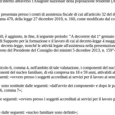
ll'interno attraverso l'Anagrafe nazionale della popolazione residente (A
resentata presso i centri di assistenza fiscale di cui all'articolo 32 del 
omma 479, della legge 27 dicembre 2019, n. 160, come modificato dal comma
, è aggiunto, in fine, il seguente periodo: "A decorrere dal 1° gennaio 
 Supporto per la formazione e il lavoro di cui al decreto-legge 4 maggio 
ecreto-legge, nonché le attività legate all'assistenza nella presentazion
ecreto del Presidente del Consiglio dei ministri 5 dicembre 2013, n. 159"
icolo 6, comma 4, nell'ambito di tale valutazione, i componenti del nucle
nenti del nucleo familiare, di età compresa tra 18 e 59 anni, attivabili al 
nti: «ovvero presso i soggetti accreditati ai servizi per il lavoro ai sen
sono sostituite dalle seguenti: «dall'avvio dei componenti» e dopo le p
lo 6, comma 7»;
 seguenti: «ovvero presso i soggetti accreditati ai servizi per il lavoro pr
 dalle seguenti: «nucleo familiare sono definiti»;