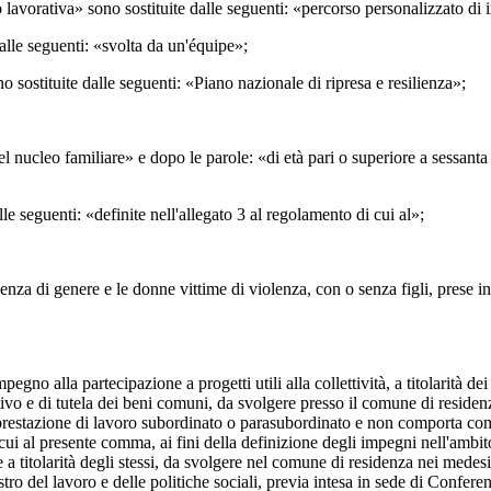
 lavorativa» sono sostituite dalle seguenti: «percorso personalizzato di i
alle seguenti: «svolta da un'équipe»;
o sostituite dalle seguenti: «Piano nazionale di ripresa e resilienza»;
l nucleo familiare» e dopo le parole: «di età pari o superiore a sessanta 
alle seguenti: «definite nell'allegato 3 al regolamento di cui al»;
lenza di genere e le donne vittime di violenza, con o senza figli, prese in
egno alla partecipazione a progetti utili alla collettività, a titolarità 
tivo e di tutela dei beni comuni, da svolgere presso il comune di residenz
 una prestazione di lavoro subordinato o parasubordinato e non comporta c
i al presente comma, ai fini della definizione degli impegni nell'ambito d
e a titolarità degli stessi, da svolgere nel comune di residenza nei medes
ro del lavoro e delle politiche sociali, previa intesa in sede di Conferenz