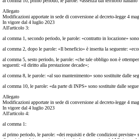
al comma 10, primo periodo, le parole: «assenza dal territorio italiano 
Allegato
Modificazioni apportate in sede di conversione al decreto-legge 4 mag
In vigore dal 4 luglio 2023
All'articolo 3:
al comma 1, secondo periodo, le parole: «contratto in locazione» sono so
al comma 2, dopo le parole: «Il beneficio» è inserita la seguente: «e
al comma 5, sesto periodo, le parole: «che tale obbligo non è ottempera
seguenti: «il diritto alla prestazione decade»;
al comma 8, le parole: «al suo mantenimento» sono sostituite dalle se
al comma 10, le parole: «da parte di INPS» sono sostituite dalle segue
Allegato
Modificazioni apportate in sede di conversione al decreto-legge 4 mag
In vigore dal 4 luglio 2023
All'articolo 4:
al comma 1:
al primo periodo, le parole: «dei requisiti e delle condizioni previste» 